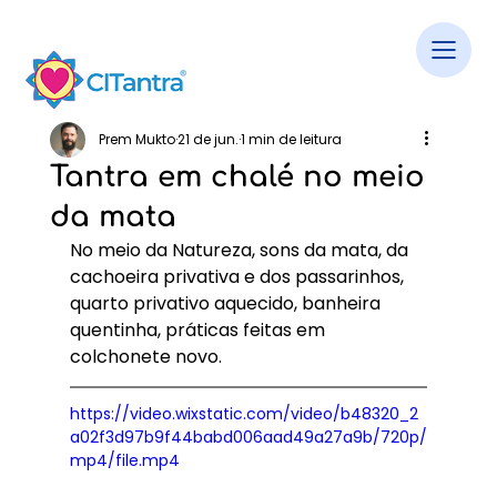
Prem Mukto
21 de jun.
1 min de leitura
Tantra em chalé no meio
da mata
No meio da Natureza, sons da mata, da 
cachoeira privativa e dos passarinhos, 
quarto privativo aquecido, banheira 
quentinha, práticas feitas em 
colchonete novo.
https://video.wixstatic.com/video/b48320_2
a02f3d97b9f44babd006aad49a27a9b/720p/
mp4/file.mp4