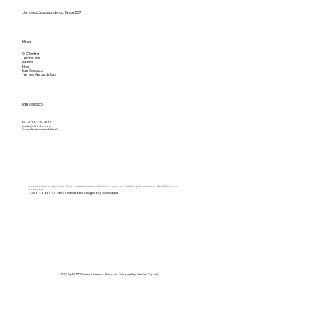
Um coração pulsando loa. Desde 2017.
Menu
O CITantra
Terapeutas
Eventos
Blog
Fale Conosco
Termos Gerais de Uso
Fale conosco
Tel: +55 21 99375-4246
mukto@citantra.com
Consulte disponibilidade
CITantra é um projeto criado por Mukto Desenvolvimento Humano e nutrido
pelo encontro de milhares de
corações.
©2026 - Todos os direitos reservados. Designed by
Garden Digital
© 2026 by MUKTO Desenvolvimento Humano. Designed by
Garden Digital