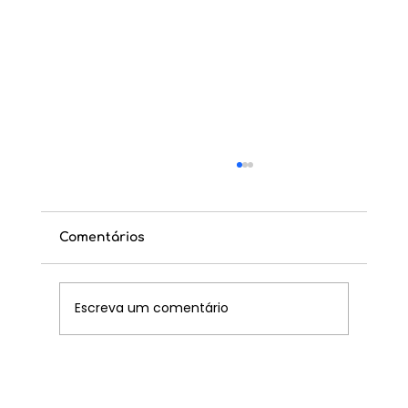
Comentários
Escreva um comentário
As pessoas são o que mais importa
nessa vida