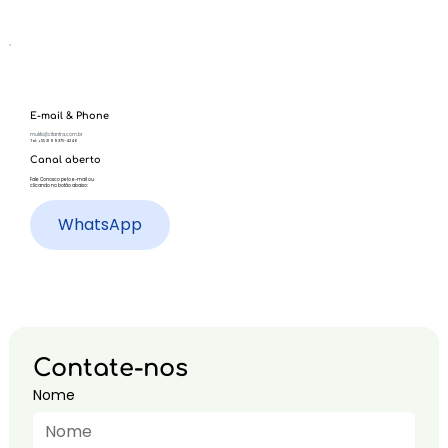
E-mail & Phone
mukto@citantra.com.br
Tel: +55 21 99375-4246
Canal aberto
Fale Conosco pelo e-mail ou
clicando no botão abaixo:
WhatsApp
Contate-nos
Nome