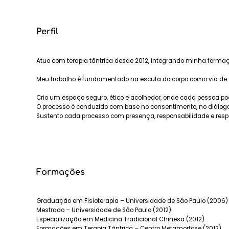
Perfil
Atuo com terapia tântrica desde 2012, integrando minha formaçã
Meu trabalho é fundamentado na escuta do corpo como via de
Crio um espaço seguro, ético e acolhedor, onde cada pessoa p
O processo é conduzido com base no consentimento, no diálogo 
Sustento cada processo com presença, responsabilidade e resp
Formações
Graduação em Fisioterapia – Universidade de São Paulo (2006)
Mestrado – Universidade de São Paulo (2012)
Especialização em Medicina Tradicional Chinesa (2012)
Formações em Terapia Tântrica – Centro Metamorfose (2012)