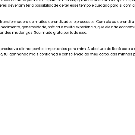
om mais cuidado para mim e para o meu corpo, o Rene abriu um tempo e e
es deveriam ter a possibilidade de ter esse tempo e cuidado para si com apo
transformadora de muitos aprendizados e processos. Com ele eu aprendi a r
ecimento, generosidade, prática e muita experiência, que ele não economiza
andes mudanças. Sou muito grata por tudo isso.
ue precisava alinhar pontos importantes para mim. A abertura do Renê para 
o, fui ganhando mais confiança e consciência do meu corpo, das minhas pot