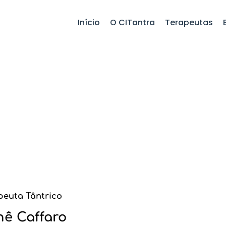
Início
O CITantra
Terapeutas
peuta Tântrico
nê Caffaro