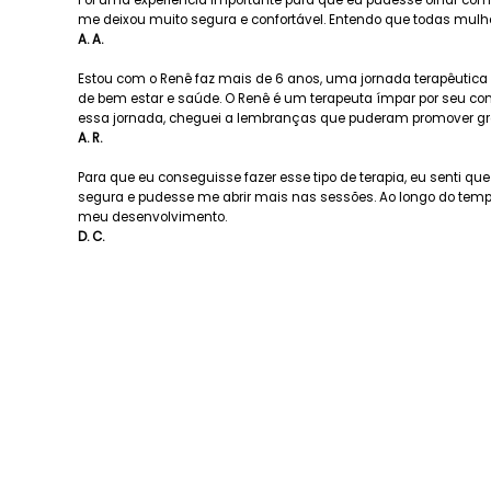
Foi uma experiência importante para que eu pudesse olhar c
me deixou muito segura e confortável. Entendo que todas mulher
A. A.
Estou com o Renê faz mais de 6 anos, uma jornada terapêutica 
de bem estar e saúde. O Renê é um terapeuta ímpar por seu conh
essa jornada, cheguei a lembranças que puderam promover gr
A. R.
Para que eu conseguisse fazer esse tipo de terapia, eu senti q
segura e pudesse me abrir mais nas sessões. Ao longo do temp
meu desenvolvimento.
D. C.