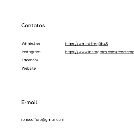
Contatos
WhatsApp
https://wa.link/mq9h45
Instagram
https://www.instagram.com/reneterap
Facebook
Website
E-mail
renecaffaro@gmail.com