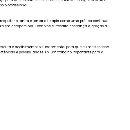
spaço para que eu pudesse ser mais generosa comigo mesma e
io profissional.
espeitar o tantra e tomar a terapia como uma prática contínua
 em compartilhar. Tenho nele irrestrita confiança e, graças a
a escuta e acolhimento foi fundamental para que eu me sentisse
ências e possibilidades. Foi um trabalho importante para o