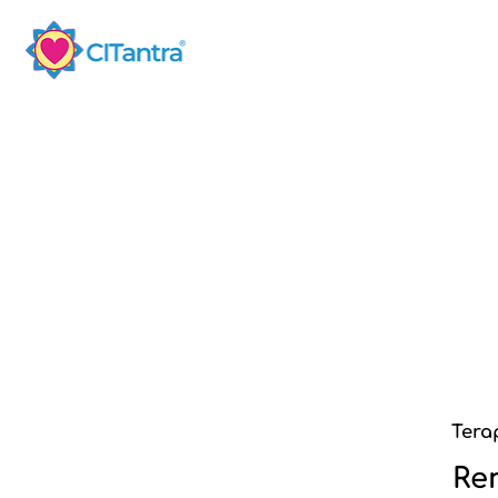
Tera
Re